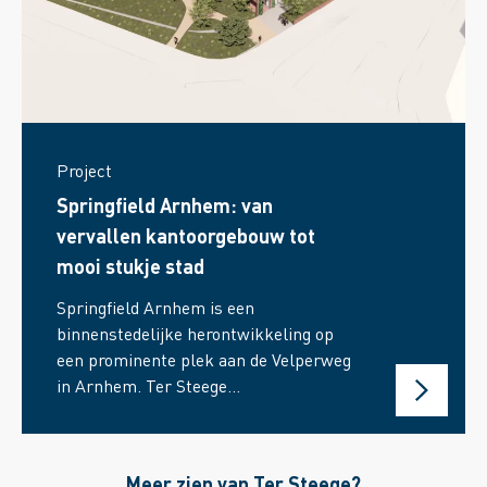
Project
Springfield Arnhem: van
vervallen kantoorgebouw tot
mooi stukje stad
Springfield Arnhem is een
binnenstedelijke herontwikkeling op
een prominente plek aan de Velperweg
in Arnhem. Ter Steege
Gebiedsontwikkeling kocht in 2019 deze
voormalige kantoorlocatie van Novartis.
Hier ontstaan 124 woonplekken met
Meer zien van Ter Steege?