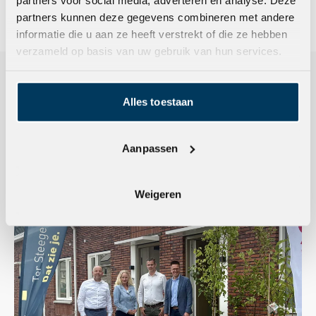
partners kunnen deze gegevens combineren met andere
informatie die u aan ze heeft verstrekt of die ze hebben
verzameld op basis van uw gebruik van hun services.
Nieuws
TERUG DE WIJK IN: Lisa
Alles toestaan
Koffiebar geeft Burggraven in
Ommen extra leven
Aanpassen
Klimaatbewust voor volgende generaties
Weigeren