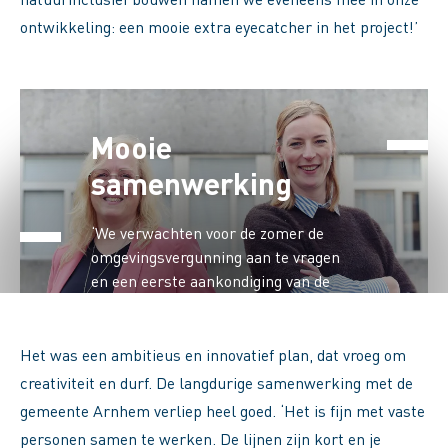
ontwikkeling: een mooie extra eyecatcher in het project!’
Mooie
samenwerking
‘We verwachten voor de zomer de
omgevingsvergunning aan te vragen
en een eerste aankondiging van de
verkoop te doen. Na de zomer volgt de
definitieve verkoop. De
woningcorporatie zit ook al sinds
Het was een ambitieus en innovatief plan, dat vroeg om
2019 aan tafel; corporatie
creativiteit en durf. De langdurige samenwerking met de
Volkshuisvesting Arnhem koopt de
gemeente Arnhem verliep heel goed. ‘Het is fijn met vaste
sociale huurappartementen.’
personen samen te werken. De lijnen zijn kort en je