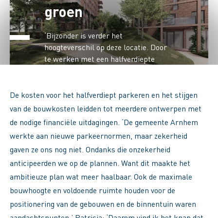
groen
‘Bijzonder is verder het
hoogteverschil op deze locatie. Door
te werken met een halfverdiepte
parkeervoorziening ontstond meer
ruimte voor een groene opzet.
Daarnaast krijgen de gebouwen veel
De kosten voor het halfverdiept parkeren en het stijgen
gevelgroen en groene daken en blijven
van de bouwkosten leidden tot meerdere ontwerpen met
bestaande bomen waar mogelijk
de nodige financiële uitdagingen. ‘De gemeente Arnhem
behouden.’
werkte aan nieuwe parkeernormen, maar zekerheid
gaven ze ons nog niet. Ondanks die onzekerheid
anticipeerden we op de plannen. Want dit maakte het
ambitieuze plan wat meer haalbaar. Ook de maximale
bouwhoogte en voldoende ruimte houden voor de
positionering van de gebouwen en de binnentuin waren
aandachtspunten.’ Patricia: ‘Daarom vind ik het knap dat