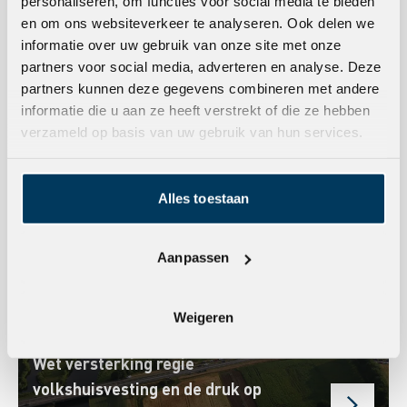
opmaat voor langdurige
personaliseren, om functies voor social media te bieden
en om ons websiteverkeer te analyseren. Ook delen we
samenwerking
informatie over uw gebruik van onze site met onze
partners voor social media, adverteren en analyse. Deze
partners kunnen deze gegevens combineren met andere
Ontwikkeling voor de toekomst
Nieuwbouw
informatie die u aan ze heeft verstrekt of die ze hebben
verzameld op basis van uw gebruik van hun services.
Alles toestaan
Aanpassen
Weigeren
Nieuws
Wet versterking regie
volkshuisvesting en de druk op