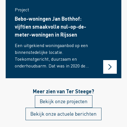
Project
Bebo-woningen Jan Bothhof:
vijftien smaakvolle nul-op-de-
meter-woningen in Rijssen
Een uitgekiend woningaanbod op een
binnenstedelijke locatie.
Toekomstgericht, duurzaam en
onderhoudsarm. Dat was in 2020 de
wens van de Rijssense
woningcorporatie De Goede Woning.
Een mooie uitdaging voor technisch
Meer zien van Ter Steege?
ontwikkelaar Tom Nieuwenhuis en
projectleider Bert Blaazer van Ter
Bekijk onze projecten
Steege Bouw Vastgoed Rijssen.
Bekijk onze actuele berichten