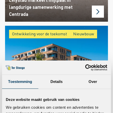
langdurige samenwerking met
Centrada
Ontwikkeling voor de toekomst
Nieuwbouw
Toestemming
Details
Over
Project
Deze website maakt gebruik van cookies
Waddenlaan Lelystad: een
We gebruiken cookies om content en advertenties te