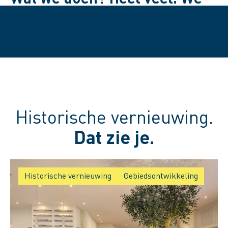
Speel de video af
laten het je graag zien!
Historische vernieuwing.
Dat zie je.
Historische vernieuwing
Gebiedsontwikkeling