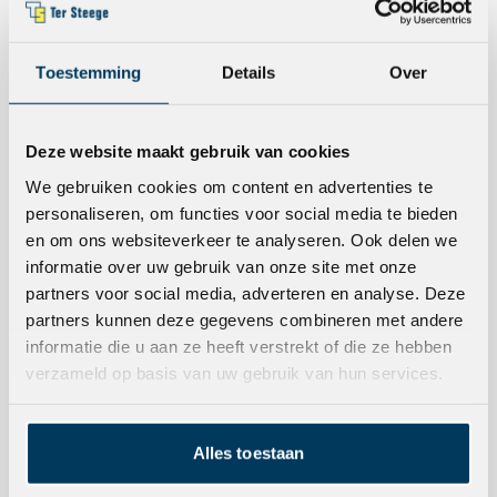
Toestemming
Details
Over
Nieuws
Een nieuwe toekomst voor
Deze website maakt gebruik van cookies
Rijksmonument De Smidse &
BikeSuperior in Nijverdal
We gebruiken cookies om content en advertenties te
personaliseren, om functies voor social media te bieden
en om ons websiteverkeer te analyseren. Ook delen we
informatie over uw gebruik van onze site met onze
Historische vernieuwing
Gebiedsontwikkeling
partners voor social media, adverteren en analyse. Deze
partners kunnen deze gegevens combineren met andere
informatie die u aan ze heeft verstrekt of die ze hebben
verzameld op basis van uw gebruik van hun services.
Alles toestaan