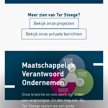
gebiedsontwikkeling Iseldoks. Nauw
betrokken bij het project waren Erwin
Meer zien van Ter Steege?
Tijhof, regiomanager bij Ter Steege
Gebiedsontwikkeling, en Gerwin ter
Bekijk onze projecten
Harmsel, projectontwikkelaar bij Ter
Steege Bouw Vastgoed Rijssen.
Bekijk onze actuele berichten
Maatschappelijk
Verantwoord
Ondernemen
Onze branche en ons werk ligt onder
een vergrootglas. En dat mag ook. Bij
Ter Steege voelen we een grote