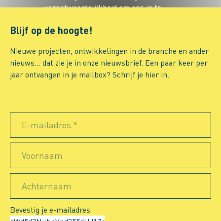
verantwoordelijkheid om ons in te
zetten voor onze samenleving. Met
Blijf op de hoogte!
ons programma 'Ter Steege in
beweging’ komen we letterlijk in
Nieuwe projecten, ontwikkelingen in de branche en ander
actie. Daarnaast proberen we de
nieuws… dat zie je in onze nieuwsbrief. Een paar keer per
impact op het milieu zo veel mogelijk
jaar ontvangen in je mailbox? Schrijf je hier in.
te beperken en werken we aan de
PSO-ladder.
Meer over Ter Steege
E-mailadres *
Voornaam
Achternaam
Bevestig je e-mailadres