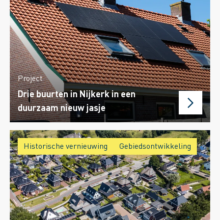
Project
Drie buurten in Nijkerk in een
duurzaam nieuw jasje
Historische vernieuwing
Gebiedsontwikkeling