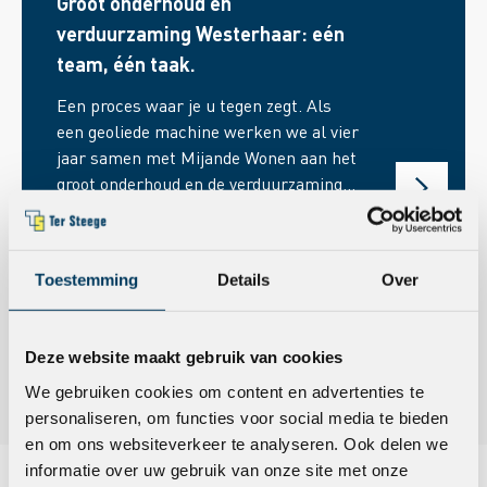
Groot onderhoud en
verduurzaming Westerhaar: eén
team, één taak.
Een proces waar je u tegen zegt. Als
een geoliede machine werken we al vier
jaar samen met Mijande Wonen aan het
groot onderhoud en de verduurzaming
van diverse woningen. Zo ook in
Westerhaar. Daar waren zo’n 149
woningen aan de beurt voor
Meer zien van Ter Steege?
Toestemming
Details
Over
dakvervanging, verduurzaming van de
gebouwschil en het toepassen van
Bekijk onze projecten
zomernachtventilatie. Dirk-Jan leidt dit
Deze website maakt gebruik van cookies
project in de rol als projectleider.
Bekijk onze actuele berichten
We gebruiken cookies om content en advertenties te
personaliseren, om functies voor social media te bieden
en om ons websiteverkeer te analyseren. Ook delen we
informatie over uw gebruik van onze site met onze