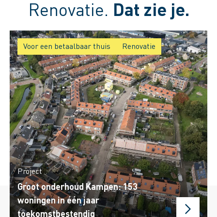
Renovatie.
Dat zie je.
Voor een betaalbaar thuis
Renovatie
Project
Groot onderhoud Kampen: 153
woningen in één jaar
toekomstbestendig