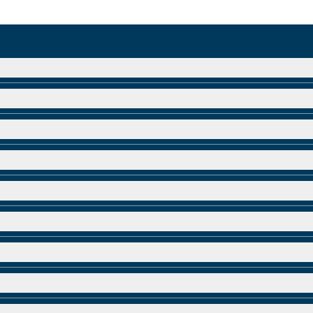
+
+
+
+