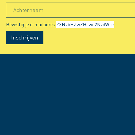
Achternaam
Bevestig je e-mailadres
Inschrijven