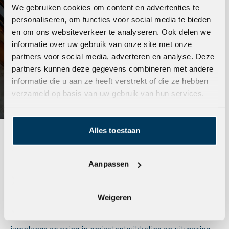
We gebruiken cookies om content en advertenties te
personaliseren, om functies voor social media te bieden
en om ons websiteverkeer te analyseren. Ook delen we
informatie over uw gebruik van onze site met onze
partners voor social media, adverteren en analyse. Deze
partners kunnen deze gegevens combineren met andere
informatie die u aan ze heeft verstrekt of die ze hebben
verzameld op basis van uw gebruik van hun services.
Alles toestaan
Nieuwbouw
Aanpassen
De perfecte balans vinden tussen jouw eigen
doelstellingen en de wensen van je klant. Dat is waar je
als ontwikkelaar, woningcorporatie of belegger altijd naar
Weigeren
streeft. En dat is precies waarin wij jou ondersteunen. Van
het eerste contact tot aan het bouwen zelf. Door onze
jarenlange ervaring in projectontwikkeling en uitvoering