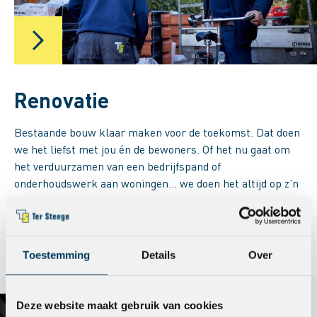
Renovatie
Bestaande bouw klaar maken voor de toekomst. Dat doen
we het liefst met jou én de bewoners. Of het nu gaat om
het verduurzamen van een bedrijfspand of
onderhoudswerk aan woningen… we doen het altijd op z’n
Ter Steege’s. Voor ons is het menselijke aspect net zo
belangrijk als de techniek.
Lees meer
+
Toestemming
Details
Over
Deze website maakt gebruik van cookies