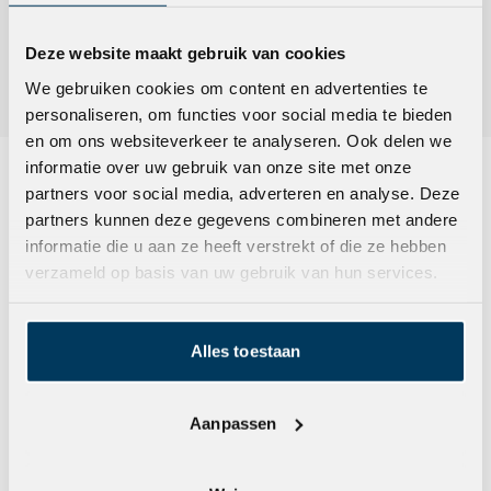
Deze website maakt gebruik van cookies
We gebruiken cookies om content en advertenties te
personaliseren, om functies voor social media te bieden
en om ons websiteverkeer te analyseren. Ook delen we
informatie over uw gebruik van onze site met onze
partners voor social media, adverteren en analyse. Deze
Dat zie je in onze werkwijze
partners kunnen deze gegevens combineren met andere
informatie die u aan ze heeft verstrekt of die ze hebben
Van gebiedsontwikkeling tot nieuwbouw en renovatie… op
verzameld op basis van uw gebruik van hun services.
ons kun je bouwen. Onze collega’s zijn stuk voor stuk
gedreven om het beste resultaat te behalen. Dat doen we
echt samen. Met ons team én met onze opdrachtgevers.
Alles toestaan
Omdat we weten dat we samen meer bereiken. Dus zeg
het maar: welke stappen kunnen wij voor jou en met jou
zetten?
Aanpassen