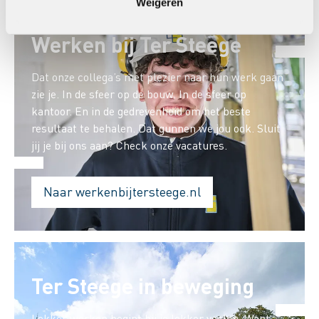
Weigeren
Werken bij Ter Steege
Dat onze collega’s met plezier naar hun werk gaan
zie je. In de sfeer op de bouw. In de sfeer op
kantoor. En in de gedrevenheid om het beste
resultaat te behalen. Dat gunnen we jou ook. Sluit
jij je bij ons aan? Check onze vacatures.
Naar werkenbijtersteege.nl
Ter Steege in beweging
Lekker werken begint bij je lekker voelen. Want