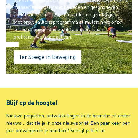
mensen die regelmatig bewegen en gezond leven,
voelen zich fitter, zelfverzekerder en gelukkiger.
Met ons vitaliteitsprogramma stimuleren we onze
collega’s om gezond en fit te blijven. Daar
profiteren we allemaal van.
Ter Steege in Beweging
Blijf op de hoogte!
Nieuwe projecten, ontwikkelingen in de branche en ander
nieuws… dat zie je in onze nieuwsbrief. Een paar keer per
jaar ontvangen in je mailbox? Schrijf je hier in.