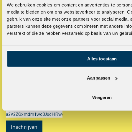
We gebruiken cookies om content en advertenties te personal
Nieuwe projecten, ontwikkelingen in de branche en ander
media te bieden en om ons websiteverkeer te analyseren. Oo
nieuws… dat zie je in onze nieuwsbrief. Een paar keer per
gebruik van onze site met onze partners voor social media,
jaar ontvangen in je mailbox? Schrijf je hier in.
partners kunnen deze gegevens combineren met andere infor
verstrekt of die ze hebben verzameld op basis van uw gebru
E-mailadres *
Alles toestaan
Voornaam
Aanpassen
Achternaam
Weigeren
Bevestig je e-mailadres
Inschrijven