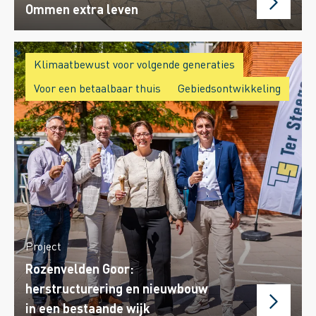
Ommen extra leven
Klimaatbewust voor volgende generaties
Voor een betaalbaar thuis
Gebiedsontwikkeling
Project
Rozenvelden Goor:
herstructurering en nieuwbouw
in een bestaande wijk