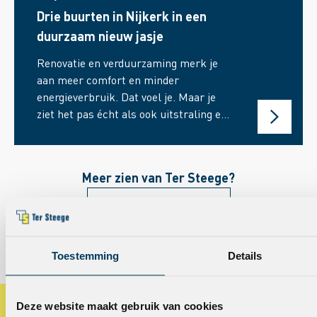
Drie buurten in Nijkerk in een
duurzaam nieuw jasje
Renovatie en verduurzaming merk je
aan meer comfort en minder
energieverbruik. Dat voel je. Maar je
ziet het pas écht als ook uitstraling en
detaillering kloppen. In Nijkerk
werkt(e) Ter Steege samen met
Woningstichting Nijkerk (WSN) aan de
Meer zien van Ter Steege?
renovatie en verduurzaming van onder
andere deze drie projecten: Bachlaan
Bekijk onze projecten
eo, Roemerstraat en Douwencamp.
Drie buurten met een eigen karakter.
Bekijk onze actuele berichten
Techniek, uitstraling en aandacht voor
Toestemming
Details
bewoners gaan in elke straat hand in
hand.
Deze website maakt gebruik van cookies
Blijf op de hoogte!