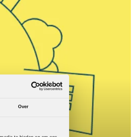
Over
 media te bieden en om ons