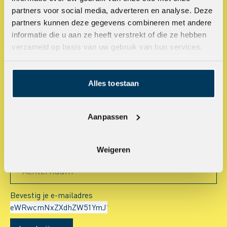
Blijf op de hoogte!
partners voor social media, adverteren en analyse. Deze
partners kunnen deze gegevens combineren met andere
Nieuwe projecten, ontwikkelingen in de branche en ander
informatie die u aan ze heeft verstrekt of die ze hebben
nieuws… dat zie je in onze nieuwsbrief. Een paar keer per
verzameld op basis van uw gebruik van hun services.
jaar ontvangen in je mailbox? Schrijf je hier in.
Alles toestaan
E-mailadres *
Aanpassen
Voornaam
Weigeren
Achternaam
Bevestig je e-mailadres