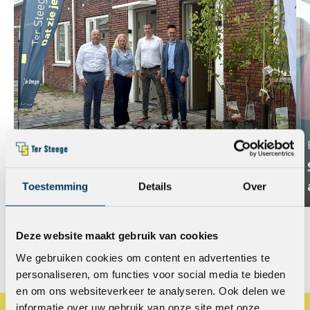
Nieuws
Duurzaam wonen begint bij de
oplevering
Toestemming
Details
Over
Deze website maakt gebruik van cookies
Bekijk alle berichten
We gebruiken cookies om content en advertenties te
personaliseren, om functies voor social media te bieden
en om ons websiteverkeer te analyseren. Ook delen we
informatie over uw gebruik van onze site met onze