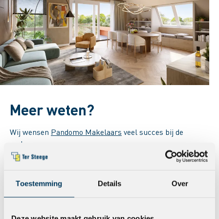
Meer weten?
Wij wensen
Pandomo Makelaars
veel succes bij de
verkoop.
Er zijn nog enkele bouwnummers beschikbaar.
Meer informatie over dit project? Ga naar
www.hetbakenvanmeerstad.nl
Toestemming
Details
Over
Deze website maakt gebruik van cookies