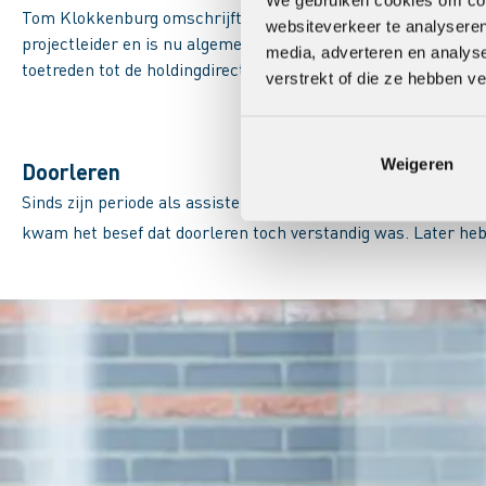
Tom Klokkenburg omschrijft zichzelf als “de ‘technische’ man”
websiteverkeer te analyseren
projectleider en is nu algemeen directeur. Afgelopen jaren wa
media, adverteren en analys
toetreden tot de holdingdirectie in januari 2023, nu volledig
verstrekt of die ze hebben v
Weigeren
Doorleren
Sinds zijn periode als assistent-uitvoerder volgde Tom divers
kwam het besef dat doorleren toch verstandig was. Later heb i