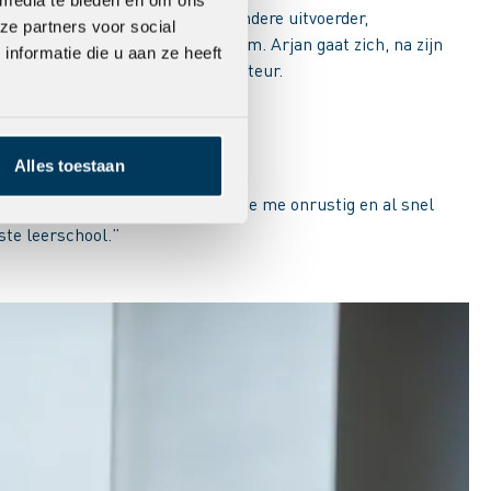
rder en werd vervolgens onder andere uitvoerder,
ze partners voor social
rjan van ’t Hul het directieteam. Arjan gaat zich, na zijn
nformatie die u aan ze heeft
oorn. Tom volgt hem op als directeur.
Alles toestaan
lles kon of mocht doen. Dat maakte me onrustig en al snel
ste leerschool.”