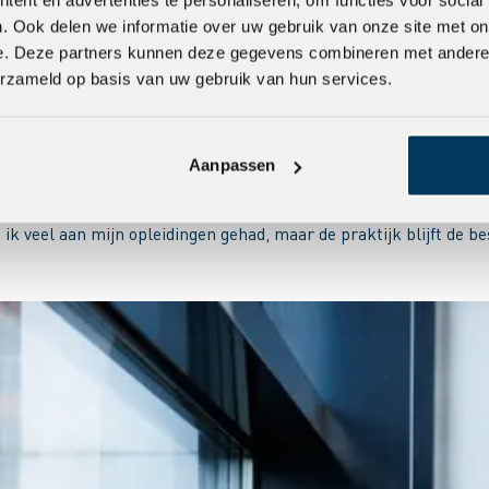
 van het drietal. Hij begon 23 jaar geleden als assistent-uitvoe
. Ook delen we informatie over uw gebruik van onze site met on
s hij adjunct-directeur en vormde samen met algemeen directeur A
e. Deze partners kunnen deze gegevens combineren met andere i
 richten op Ter Steege Holding en Ter Steege Bouw Vastgoed Apeld
erzameld op basis van uw gebruik van hun services.
Aanpassen
e opleidingen. “Ik merkte tijdens mijn eerste stage dat ik niet a
k veel aan mijn opleidingen gehad, maar de praktijk blijft de be