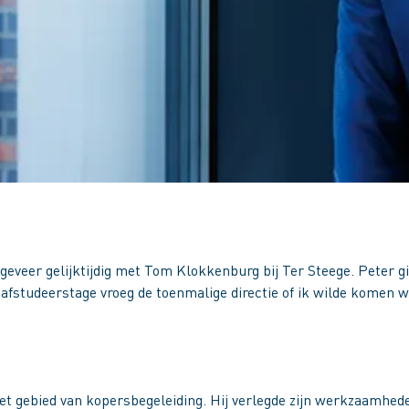
eveer gelijktijdig met Tom Klokkenburg bij Ter Steege. Peter gin
fstudeerstage vroeg de toenmalige directie of ik wilde komen we
het gebied van kopersbegeleiding. Hij verlegde zijn werkzaamhed